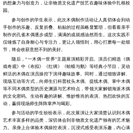
的想象力与创造力，让非物质文化遗产技艺在趣味体验中扎根校
园。
参与创作的学生表示，此次木偶制作活动让人真切体会到动
手创作的乐趣。反复折叠、粘贴的过程虽略显繁琐，但看着亲手
制作的孔雀木偶逐步成型，满满的成就感油然而生。这次实践不
仅锤炼了自身耐心与专注力，更让人领悟到，用心打磨每一处细
节，终会收获意想不到的美好。
随后，
“
一木偶一世界
”
主题展演精彩开启。演员们精选《偶
戏奇观》中《布拟》《红绸》《蛤蟆与鹅》等经典小节目，灵动
鲜活的木偶在演员操控下演绎趣味故事。同时，通过细致讲解、
现场互动等方式，向师生们科普杖头木偶、提线木偶、掌中木偶
等不同木偶类型的历史渊源与艺术特点，带领大家解锁海派木偶
的文化密码。生动有趣的讲解、惟妙惟肖的表演、热烈欢快的互
动，赢得现场师生阵阵掌声与喝彩。
参与活动的学生纷纷表示，此次展演让大家清楚认识到木偶
艺术丰富多样的品类，深切体会到非物质文化遗产独有的艺术魅
力。亲身上台体验木偶操控表演，沉浸式感受表演乐趣，内心满