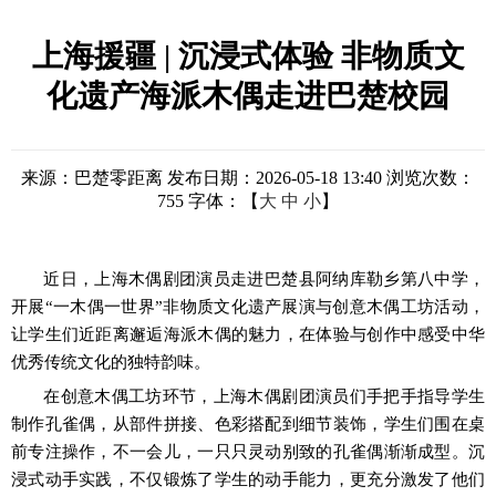
上海援疆 | 沉浸式体验 非物质文
化遗产海派木偶走进巴楚校园
来源：巴楚零距离
发布日期：2026-05-18 13:40
浏览次数：
755
字体：【
大
中
小
】
近日，上海木偶剧团演员走进巴楚县阿纳库勒乡第八中学，
开展
“
一木偶一世界
”
非物质文化遗产展演与创意木偶工坊活动，
让学生们近距离邂逅海派木偶的魅力，在体验与创作中感受中华
优秀传统文化的独特韵味。
在创意木偶工坊环节，上海木偶剧团演员们手把手指导学生
制作孔雀偶，从部件拼接、色彩搭配到细节装饰，学生们围在桌
前专注操作，不一会儿，一只只灵动别致的孔雀偶渐渐成型。沉
浸式动手实践，不仅锻炼了学生的动手能力，更充分激发了他们