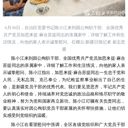
6月30日，自治区党委书记陈小江来到因公殉职干部、全国优秀
共产党员加思来提·麻合苏提同志的亲属家中，详细了解工作和生
活情况，向他的家人表示诚挚慰问。石榴云/新疆日报记者 崔志坚
摄
陈小江来到因公殉职干部、全国优秀共产党员加思来提
·麻合
苏提同志的亲属家中，详细了解工作和生活情况，向他的家人表
示诚挚慰问。陈小江指出，加思来提·麻合苏提同志一生忠于党和
人民，无私忘我、克己奉公，为纪检监察事业献出了自己的生
命，是新疆党员干部的优秀代表。我们要见贤思齐，牢记共产党
人的初心和使命，持续涵养对党忠诚的政治品格和恪尽职守的敬
业精神，努力为党和国家再立新功。陈小江叮嘱有关负责同志，
要认真落实对因公殉职党员干部家属的关怀帮扶措施，让他们切
实感受到党组织的温暖。
陈小江在看望慰问中强调，全区各级党组织和广大党员干部