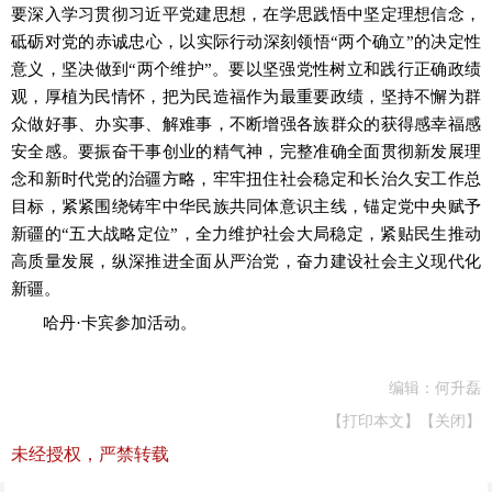
要深入学习贯彻习近平党建思想，在学思践悟中坚定理想信念，
砥砺对党的赤诚忠心，以实际行动深刻领悟
“两个确立”的决定性
意义，坚决做到“两个维护”。要以坚强党性树立和践行正确政绩
观，厚植为民情怀，把为民造福作为最重要政绩，坚持不懈为群
众做好事、办实事、解难事，不断增强各族群众的获得感幸福感
安全感。要振奋干事创业的精气神，完整准确全面贯彻新发展理
念和新时代党的治疆方略，牢牢扭住社会稳定和长治久安工作总
目标，紧紧围绕铸牢中华民族共同体意识主线，锚定党中央赋予
新疆的“五大战略定位”，全力维护社会大局稳定，紧贴民生推动
高质量发展，纵深推进全面从严治党，奋力建设社会主义现代化
新疆。
哈丹
·卡宾参加活动。
编辑：何升磊
【打印本文】
【关闭】
未经授权，严禁转载