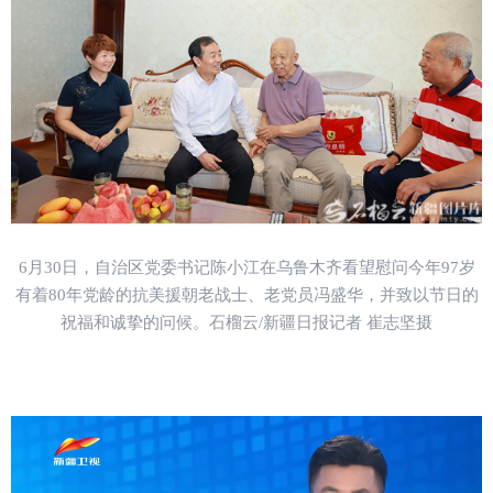
6月30日，自治区党委书记陈小江在乌鲁木齐看望慰问今年97岁
有着80年党龄的抗美援朝老战士、老党员冯盛华，并致以节日的
祝福和诚挚的问候。石榴云/新疆日报记者 崔志坚摄