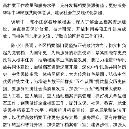
高档案工作质量和服务水平，充分发挥档案资源价值，更好服务
铸牢中华民族共同体意识、建设社会主义现代化新疆。
调研中，陈小江察看珍藏档案，深入了解全区档案资源建
设、重点档案保护修复、技术研究、开放利用各项工作进展成
效，同相关同志座谈交流，听取自治区档案工作汇报。
陈小江强调，全区档案部门要坚持正确政治方向，切实担负
起为党管档、为国守史、为民服务的职责使命，紧紧围绕存史资
政育人根本任务，推动档案事业高质量发展。要助力推进中华民
族共同体建设，加强档案资源深度开发，深化中华民族共同体历
史、中华民族多元一体格局研究，大力传承红色基因，弘扬中华
优秀传统文化，为增进各族干部群众
“五个认同”提供坚实历史依
据。要服务经济社会高质量发展，加强“十五五”规划重大战略、
重大工程、重大项目、重大活动档案归集管理，抓好机关单位档
案工作，创新做好企业档案工作，提升医保、社保、教育、就业
等民生档案工作水平，积极推进档案宣传、展览展示和依法开
放，以优质高效档案工作更好服务大局、服务群众。要有序推进
数字转型和智能升级，加快数字档案馆（室）建设步伐，加强人