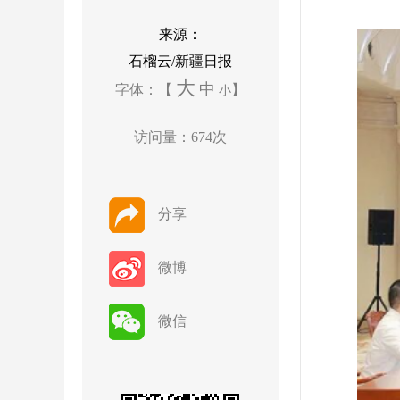
来源：
石榴云/新疆日报
大
中
字体：【
】
小
访问量：
674
次
分享
微博
微信