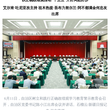
艾尔肯
·吐尼亚孜主持 祖木热提·吾布力努尔兰·阿不都满金何忠友
出席
6月11日，自治区树立和践行正确政绩观学习教育警示教育会召
开，自治区党委书记陈小江出席会议并讲话。石榴云/新疆日报记