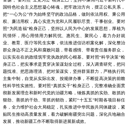
警惕”。要对照“立党为公”检身正己，坚持不懈用习近平新时代中
国特色社会主义思想凝心铸魂，把牢政治方向，摆正公私关系，
把“一心为公”作为始终坚守的政治品格，做到依法用权、秉公用
权、廉洁用权，真心实意为党和人民履职尽责、干事创业。要对
照“为民造福”检身正己，坚持以人民为中心的发展思想，厚植为
民情怀，用心用情用力解民忧、惠民生、聚民心，着力办好就
业、教育、医疗等民生实事，依法推进信访积案化解，深化整治
群众身边不正之风和腐败问题，带着感情、带着责任服务群众，
以实实在在的政绩筑牢党执政的民心根基。要对照“科学决策”检
身正己，把实事求是贯穿决策谋划全过程，深入调查研究，把问
题找准、把思路理清、把对策谋实，坚持群策群力，严格执行民
主集中制，自觉从实际出发、按规律办事，不断提高决策的前瞻
性科学性实效性。要对照“真抓实干”检身正己，完整准确全面贯
彻新发展理念和新时代党的治疆方略，锤炼真抓的实劲、敢抓的
狠劲、善抓的干劲、常抓的韧劲，紧盯“十五五”时期各项目标任
务，全力维护社会大局稳定，扎实推进中华民族共同体建设，紧
贴民生推动高质量发展，着力破解南疆突出问题，深化兵地融合
发展，推动新疆工作不断取得新进展新成效。