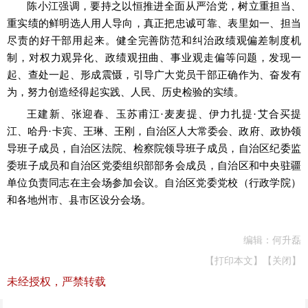
陈小江强调，要持之以恒推进全面从严治党，树立重担当、
重实绩的鲜明选人用人导向，真正把忠诚可靠、表里如一、担当
尽责的好干部用起来。健全完善防范和纠治政绩观偏差制度机
制，对权力观异化、政绩观扭曲、事业观走偏等问题，发现一
起、查处一起、形成震慑，引导广大党员干部正确作为、奋发有
为，努力创造经得起实践、人民、历史检验的实绩。
王建新、张迎春、玉苏甫江
·麦麦提、伊力扎提·艾合买提
江、哈丹·卡宾、王琳、王刚，自治区人大常委会、政府、政协领
导班子成员，自治区法院、检察院领导班子成员，自治区纪委监
委班子成员和自治区党委组织部部务会成员，自治区和中央驻疆
单位负责同志在主会场参加会议。自治区党委党校（行政学院）
和各地州市、县市区设分会场。
编辑：何升磊
【打印本文】
【关闭】
未经授权，严禁转载