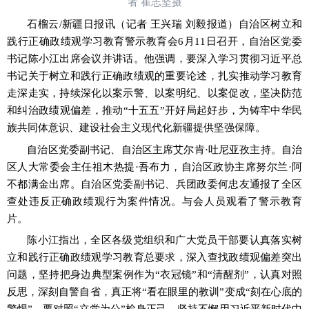
者 崔志坚摄
石榴云
/新疆日报讯（记者 王兴瑞 刘毅报道）自治区树立和
践行正确政绩观学习教育警示教育会6月11日召开，自治区党委
书记陈小江出席会议并讲话。他强调，要深入学习贯彻习近平总
书记关于树立和践行正确政绩观的重要论述，扎实推动学习教育
走深走实，持续深化以案示警、以案明纪、以案促改，坚决防范
和纠治政绩观偏差，推动“十五五”开好局起好步，为铸牢中华民
族共同体意识、建设社会主义现代化新疆提供坚强保障。
自治区党委副书记、自治区主席艾尔肯
·吐尼亚孜主持。自治
区人大常委会主任祖木热提·吾布力，自治区政协主席努尔兰·阿
不都满金出席。自治区党委副书记、兵团政委何忠友通报了全区
查处违反正确政绩观行为案件情况。与会人员观看了警示教育
片。
陈小江指出，全区各级党组织和广大党员干部要认真落实树
立和践行正确政绩观学习教育总要求，深入查找政绩观偏差突出
问题，坚持把身边典型案例作为
“衣冠镜”和“清醒剂”，认真对照
反思，深刻自警自省，真正将“看在眼里的教训”变成“刻在心底的