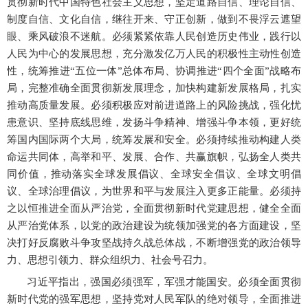
贯彻新时代中国特色社会主义思想，坚定道路自信、理论自信、
制度自信、文化自信，继往开来、守正创新，做到不畏浮云遮望
眼、乘风破浪不迷航。必须紧紧依靠人民创造历史伟业，践行以
人民为中心的发展思想，充分激发亿万人民的积极性主动性创造
性，统筹推进
“五位一体”总体布局、协调推进“四个全面”战略布
局，完整准确全面贯彻新发展理念，加快构建新发展格局，扎实
推动高质量发展。必须积极应对前进道路上的风险挑战，强化忧
患意识、坚持底线思维，发扬斗争精神、增强斗争本领，更好统
筹国内国际两个大局，统筹发展和安全。必须持续推动构建人类
命运共同体，高举和平、发展、合作、共赢旗帜，弘扬全人类共
同价值，推动落实全球发展倡议、全球安全倡议、全球文明倡
议、全球治理倡议，为世界和平与发展注入更多正能量。必须持
之以恒推进全面从严治党，全面贯彻新时代党建思想，健全全面
从严治党体系，以党的政治建设为统领加强党的各方面建设，坚
决打好反腐败斗争攻坚战持久战总体战，不断增强党的政治领导
力、思想引领力、群众组织力、社会号召力。
习近平指出，强国必须强军，军强才能国安。必须全面贯彻
新时代党的强军思想，坚持党对人民军队的绝对领导，全面推进