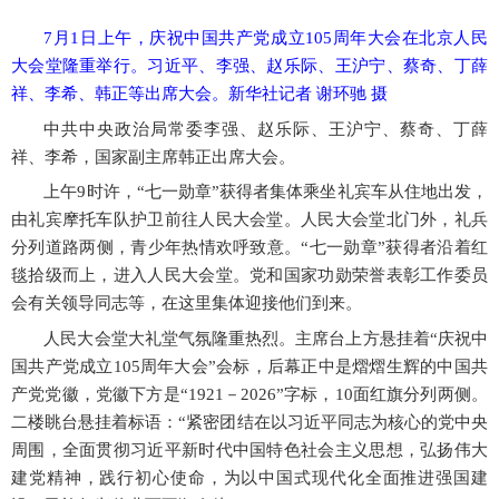
7月1日上午，庆祝中国共产党成立105周年大会在北京人民
大会堂隆重举行。习近平、李强、赵乐际、王沪宁、蔡奇、丁薛
祥、李希、韩正等出席大会。新华社记者 谢环驰 摄
中共中央政治局常委李强、赵乐际、王沪宁、蔡奇、丁薛
祥、李希，国家副主席韩正出席大会。
上午
9时许，“七一勋章”获得者集体乘坐礼宾车从住地出发，
由礼宾摩托车队护卫前往人民大会堂。人民大会堂北门外，礼兵
分列道路两侧，青少年热情欢呼致意。“七一勋章”获得者沿着红
毯拾级而上，进入人民大会堂。党和国家功勋荣誉表彰工作委员
会有关领导同志等，在这里集体迎接他们到来。
人民大会堂大礼堂气氛隆重热烈。主席台上方悬挂着
“庆祝中
国共产党成立105周年大会”会标，后幕正中是熠熠生辉的中国共
产党党徽，党徽下方是“1921－2026”字标，10面红旗分列两侧。
二楼眺台悬挂着标语：“紧密团结在以习近平同志为核心的党中央
周围，全面贯彻习近平新时代中国特色社会主义思想，弘扬伟大
建党精神，践行初心使命，为以中国式现代化全面推进强国建