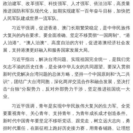
政治建军、改革强军、科技强军、人才强军、依法治军，高质量
推进国防和军队现代化，如期实现建军一百年奋斗目标，加快把
人民军队建成世界一流军队。
习近平强调，促进香港、澳门长期繁荣稳定，是中华民族伟
大复兴的内在要求。要全面准确、坚定不移贯彻
“一国两制”、“港
人治港”、“澳人治澳”、高度自治的方针，促进港澳经济社会发
展，支持港澳更好融入和服务国家发展大局。
习近平指出，解决台湾问题、实现祖国完全统一，是我们党
矢志不渝的历史任务，是全体中华儿女的共同愿望。要深入贯彻
新时代党解决台湾问题的总体方略，坚持一个中国原则和
“九二共
识”，团结广大台湾同胞，深化两岸交流合作和融合发展，坚决打
击“台独”分裂势力，反对外部势力干涉，坚定推进祖国统一大
业。
习近平强调，青年是实现中华民族伟大复兴的生力军。全党
要重视青年、关心青年、支持青年，为青年成长成才创造条件。
新时代中国青年要坚定不移听党话、跟党走，树立远大志向，勇
担时代重任，在新征程上跑好历史接力赛，用青春铺路、让理想