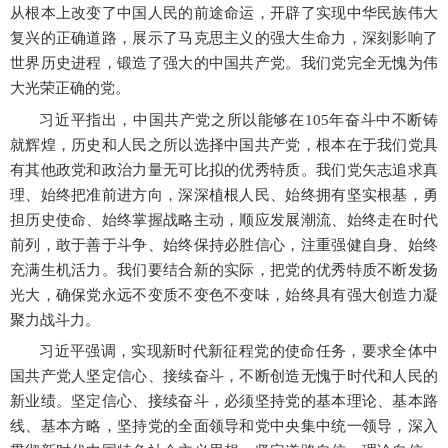
从根本上改变了中国人民的前途命运，开辟了实现中华民族伟大
复兴的正确道路，展示了马克思主义的强大生命力，深刻影响了
世界历史进程，锻造了强大的中国共产党。我们党完全无愧为伟
大光荣正确的党。
习近平指出，中国共产党之所以能够在
105年奋斗中不断铸
就辉煌，历史和人民之所以选择中国共产党，根本在于我们党具
有其他政党和政治力量无可比拟的优秀特质。我们党矢志追求真
理、始终把准前进方向，深深植根人民、始终拥有坚实根基，勇
担历史使命、始终掌握战略主动，顺应发展潮流、始终走在时代
前列，敢于善于斗争、始终保持必胜信心，注重强健自身、始终
充满生机活力。我们要结合新的实际，把党的优秀特质不断发扬
光大，确保党永远不变质不变色不变味，始终具有强大创造力凝
聚力战斗力。
习近平强调，实现新时代新征程党的使命任务，要求全体中
国共产党人坚定信心、接续奋斗，不断创造无愧于时代和人民的
新业绩。坚定信心、接续奋斗，必须坚持党的基本理论、基本路
线、基本方略，坚持党的全面领导和党中央集中统一领导，深入