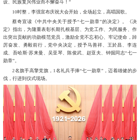
设、民族复兴伟业而不懈奋斗！”
10时整，李强宣布庆祝大会开始，全场起立，高唱国歌。
蔡奇宣读《中共中央关于授予
“七一勋章”的决定》。《决
定》指出，为隆重表彰长期扎根基层、为党工作、为民服务、作
出突出贡献的功勋模范党员，激励全党不忘初心、牢记使命，踔
厉奋发、勇毅前行，党中央决定，授予马善祥、王於昌、李连
成、吾哈斯·苏来曼、吴亚琴、陈俊武、赵亚夫、钟掘同志“七一
勋章”。
2名旗手高擎党旗，1名礼兵手捧“七一勋章”，迈着雄健的步
伐，行进到仪式现场。