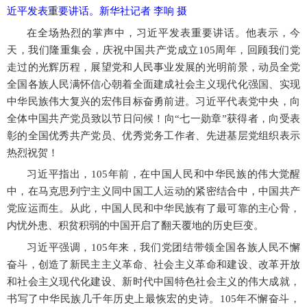
近平发表重要讲话。新华社记者 李响 摄
在全场热烈的掌声中，习近平发表重要讲话。他表示，今
天，我们隆重集会，庆祝中国共产党成立
105周年，回顾我们党
走过的光辉历程，展望党和人民事业发展的光明前景，动员全党
全国各族人民满怀信心朝着全面建成社会主义现代化强国、实现
中华民族伟大复兴的宏伟目标奋勇前进。习近平代表党中央，向
全体中国共产党员致以节日问候！向“七一勋章”获得者，向受表
彰的全国优秀共产党员、优秀党务工作者、先进基层党组织表示
热烈祝贺！
习近平指出，
105年前，在中国人民和中华民族的伟大觉醒
中，在马克思列宁主义同中国工人运动的紧密结合中，中国共产
党应运而生。从此，中国人民和中华民族有了最可靠的主心骨，
内忧外患、积贫积弱的中国开启了翻天覆地的历史巨变。
习近平强调，
105年来，我们党团结带领全国各族人民不懈
奋斗，创造了新民主主义革命、社会主义革命和建设、改革开放
和社会主义现代化建设、新时代中国特色社会主义的伟大成就，
书写了中华民族几千年历史上最恢宏的史诗。105年不懈奋斗，