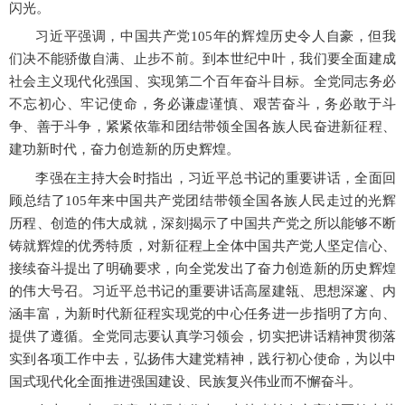
闪光。
习近平强调，中国共产党
105年的辉煌历史令人自豪，但我
们决不能骄傲自满、止步不前。到本世纪中叶，我们要全面建成
社会主义现代化强国、实现第二个百年奋斗目标。全党同志务必
不忘初心、牢记使命，务必谦虚谨慎、艰苦奋斗，务必敢于斗
争、善于斗争，紧紧依靠和团结带领全国各族人民奋进新征程、
建功新时代，奋力创造新的历史辉煌。
李强在主持大会时指出，习近平总书记的重要讲话，全面回
顾总结了
105年来中国共产党团结带领全国各族人民走过的光辉
历程、创造的伟大成就，深刻揭示了中国共产党之所以能够不断
铸就辉煌的优秀特质，对新征程上全体中国共产党人坚定信心、
接续奋斗提出了明确要求，向全党发出了奋力创造新的历史辉煌
的伟大号召。习近平总书记的重要讲话高屋建瓴、思想深邃、内
涵丰富，为新时代新征程实现党的中心任务进一步指明了方向、
提供了遵循。全党同志要认真学习领会，切实把讲话精神贯彻落
实到各项工作中去，弘扬伟大建党精神，践行初心使命，为以中
国式现代化全面推进强国建设、民族复兴伟业而不懈奋斗。