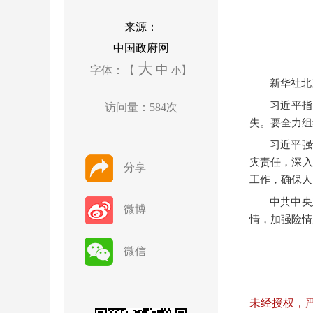
来源：
中国政府网
大
中
字体：【
】
小
新华社北
习近平指
访问量：
584
次
失。要全力组
习近平强
灾责任，深入
分享
工作，确保人
中共中央
微博
情，加强险情
微信
未经授权，