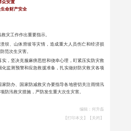
群众安置
生命财产安全
汛救灾工作作出重要指示。
库溃坝、山体滑坡等灾情，造成重大人员伤亡和经济损
，防范次生灾害。
落实，坚决克服麻痹思想和侥幸心理，盯紧压实防灾救
强化监测预警和应急救援准备，扎实做好防灾救灾各项
国家防办、国家防减救灾办要指导各地密切关注雨情汛
各项防汛救灾措施，严防发生重大次生灾害。
编辑：何升磊
【打印本文】
【关闭】