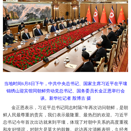
当地时间
6月8日下午，中共中央总书记、国家主席习近平在平壤
锦绣山迎宾馆同朝鲜劳动党总书记、国务委员长金正恩举行会
谈。新华社记者 殷博古 摄
金正恩表示，习近平总书记同志时隔
7年再次访问朝鲜，是朝
鲜人民最尊重的贵宾，我们表示最隆重、最热烈的欢迎。习近平
总书记今年首次出访就来到平壤，体现了对朝中关系的高度重视
和友好情谊，对朝方是莫大的鼓舞。此访再次清晰表明，久经考