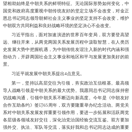
望相助始终是中朝关系的鲜明特征。无论国际形势如何变化，中
国党和政府高度重视中朝传统友好的坚定立场不会改变，对金正
恩总书记同志领导朝鲜社会主义事业的坚定支持不会改变，维护
中朝双方共同利益和良好战略环境的坚定决心不会改变。
习近平指出，面对加速演进的世界百年变局，双方要登高望
远、继往开来，从两党两国关系发展历程中汲取智慧，在人类历
史发展大势中把握机遇，为中朝传统友谊注入新的时代内涵和强
劲动力，开辟两国社会主义事业和地区和平与发展更加美好的前
景。
习近平就发展中朝关系提出
4点意见。
第一，坚持以高层交往为引领，夯实政治互信根基。最高领
导人战略引领是中朝关系的最大优势。我愿同总书记同志保持密
切战略沟通，引领中朝关系不断迈向新高度。今年是《中朝友好
合作互助条约》签订
65周年，双方要隆重举办纪念活动。两党关
系对中朝关系发展发挥重要引领作用，要进一步拓展和活跃两党
各层级各领域友好交往，深化治党治国经验交流互鉴。双方要加
强外交、执法、军队等交流，落实好我和总书记同志达成的重要