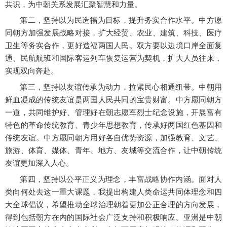
共识，为中朝关系发展汇聚智慧和力量。
第二，坚持以为民造福为目标，提升务实合作水平。中方愿
同朝方加强发展战略对接，扩大经贸、农业、建筑、科技、医疗
卫生等务实合作，更好造福两国人民。双方要以边境口岸全面复
通、民航航班和国际客运列车恢复运营为契机，扩大人员往来，
实现双向奔赴。
第三，坚持以友谊传承为动力，拉紧民心相通纽带。中朝用
鲜血凝成的传统友谊是两国人民共同的宝贵财富。中方愿同朝方
一道，共同维护好、管理好在朝志愿军烈士纪念设施，开展富有
特色的革命传统教育、青少年思想教育，传承好两国红色基因和
传统友谊。中方愿同朝方用好各自优势资源，加强教育、文艺、
旅游、体育、媒体、青年、地方、友城等交流合作，让中朝传统
友谊更加深入人心。
第四，坚持以公平正义为理念，丰富战略协作内涵。面对人
类向何处去这一重大课题，我提出构建人类命运共同体理念和四
大全球倡议，希望推动全球治理朝着更加公正合理的方向发展，
得到包括朝方在内的国际社会广泛支持和积极响应。亚洲是中朝