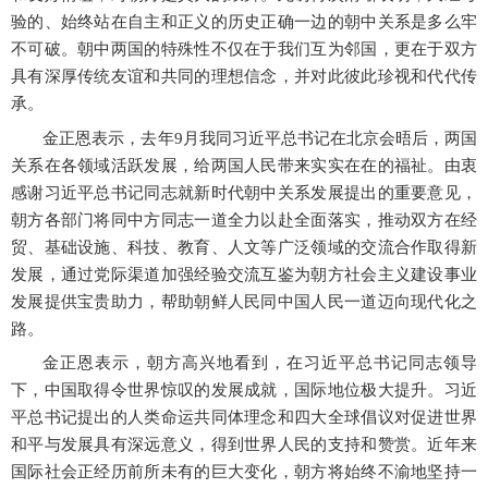
验的、始终站在自主和正义的历史正确一边的朝中关系是多么牢
不可破。朝中两国的特殊性不仅在于我们互为邻国，更在于双方
具有深厚传统友谊和共同的理想信念，并对此彼此珍视和代代传
承。
金正恩表示，去年
9月我同习近平总书记在北京会晤后，两国
关系在各领域活跃发展，给两国人民带来实实在在的福祉。由衷
感谢习近平总书记同志就新时代朝中关系发展提出的重要意见，
朝方各部门将同中方同志一道全力以赴全面落实，推动双方在经
贸、基础设施、科技、教育、人文等广泛领域的交流合作取得新
发展，通过党际渠道加强经验交流互鉴为朝方社会主义建设事业
发展提供宝贵助力，帮助朝鲜人民同中国人民一道迈向现代化之
路。
金正恩表示，朝方高兴地看到，在习近平总书记同志领导
下，中国取得令世界惊叹的发展成就，国际地位极大提升。习近
平总书记提出的人类命运共同体理念和四大全球倡议对促进世界
和平与发展具有深远意义，得到世界人民的支持和赞赏。近年来
国际社会正经历前所未有的巨大变化，朝方将始终不渝地坚持一