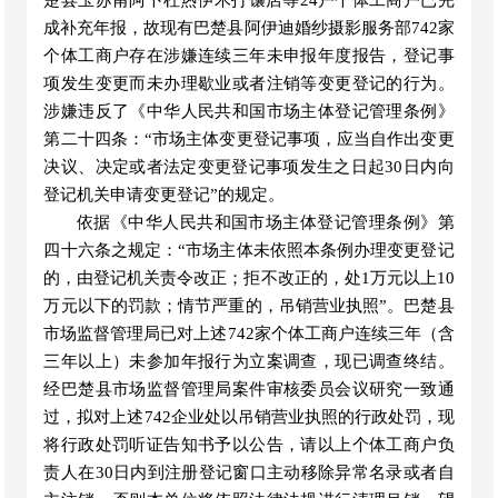
楚县玉苏甫阿卜杜热伊木打馕店等24户个体工商户已完
成补充年报，故现有巴楚县阿伊迪婚纱摄影服务部742家
个体工商户存在涉嫌连续三年未申报年度报告，登记事
项发生变更而未办理歇业或者注销等变更登记的行为。
涉嫌违反了《中华人民共和国市场主体登记管理条例》
第二十四条：“市场主体变更登记事项，应当自作出变更
决议、决定或者法定变更登记事项发生之日起30日内向
登记机关申请变更登记”的规定。
依据《中华人民共和国市场主体登记管理条例》第
四十六条之规定：
“市场主体未依照本条例办理变更登记
的，由登记机关责令改正；拒不改正的，处1万元以上10
万元以下的罚款；情节严重的，吊销营业执照”。
巴楚
县
市场监督管理局已对上述
742
家
个体工商户
连续三年（含
三年以上）未参加年报
行为立案调查，现已调查终结。
经
巴楚
县市场监督管理局案件审核委员会议研究一致通
过，拟对上述
742
企业处以吊销营业执照的行政处罚，现
将行政处罚听证告知书予以公告，请以上个体工商户
负
责
人在
30日内到注册登记窗口主动移除异常名录或者自